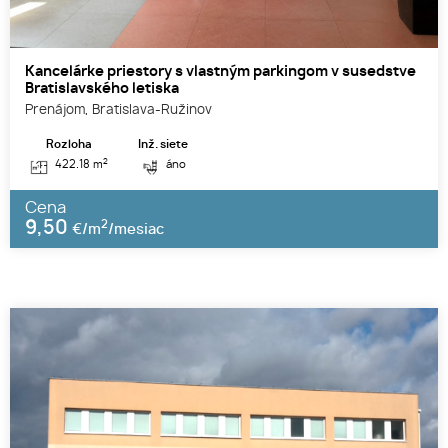
Kancelárke priestory s vlastným parkingom v susedstve
Bratislavského letiska
Prenájom, Bratislava-Ružinov
Rozloha
Inž. siete
2
422.18 m
áno
Cena
9,50
2
€/m
/mesiac