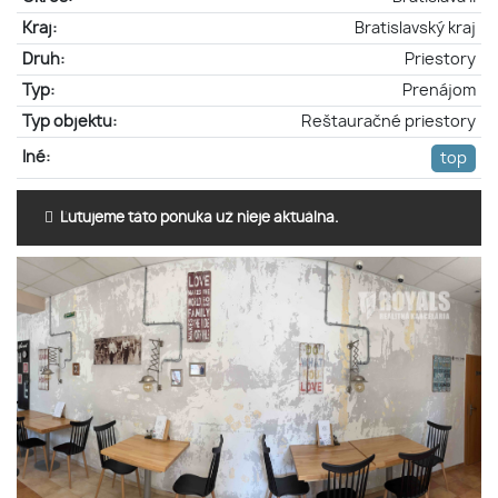
Kraj:
Bratislavský kraj
Druh:
Priestory
Typ:
Prenájom
Typ objektu:
Reštauračné priestory
Iné:
top
Ľutujeme táto ponuka už nieje aktuálna.