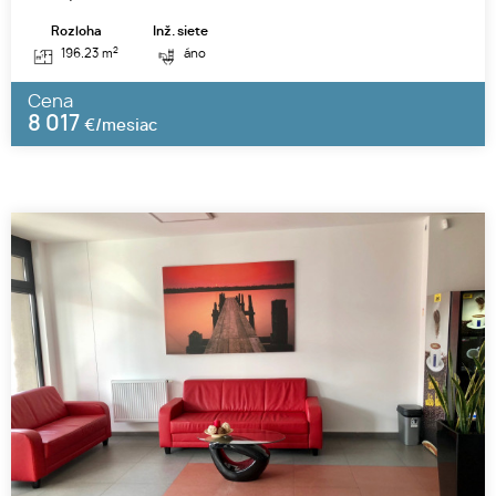
Rozloha
Inž. siete
2
196.23 m
áno
Cena
8 017
€/mesiac