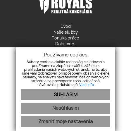
Úvod
Naše služby
Ponuka práce
Dokument
Ochrana osobných údajov
Používame cookies
Cookies
Kontakt
Súbory cookie a ďalšie technológie sledovania
používame na zlepšenie vášho zážitku z
prehliadania našich webových stránok, na to, aby
Štúrova 11, 81102 Bratislava
sme vám zobrazovali prispôsobený obsah a cielené
reklamy, na analýzu návštevnosti našich webových
+421 948 174 804
stránok a na pochopenie toho, odkiaľ naši
info@royals.sk
návštevníci prichádzajú.
Viac info
SÚHLASÍM
Pridajte si nás
Nesúhlasím
Zmeniť moje nastavenia
webex.digital
-
REALVIA.sk