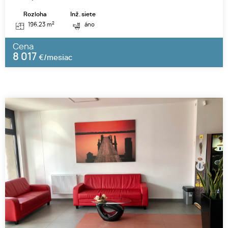
Rozloha
Inž. siete
2
196.23 m
áno
Cena
8 017
€/mesiac