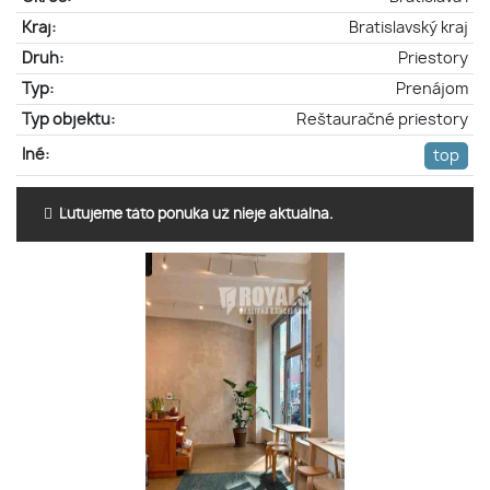
Kraj:
Bratislavský kraj
Druh:
Priestory
Typ:
Prenájom
Typ objektu:
Reštauračné priestory
Iné:
top
Ľutujeme táto ponuka už nieje aktuálna.