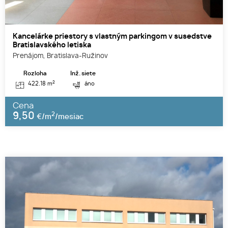
Kancelárke priestory s vlastným parkingom v susedstve
Bratislavského letiska
Prenájom, Bratislava-Ružinov
Rozloha
Inž. siete
2
422.18 m
áno
Cena
9,50
2
€/m
/mesiac