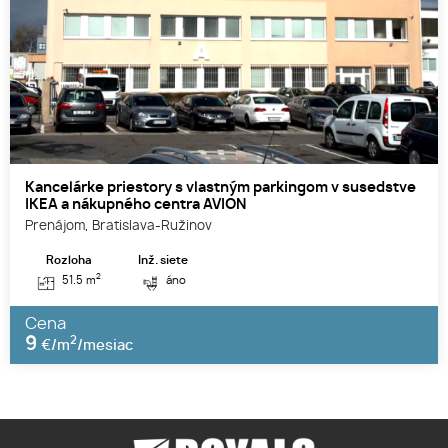
Kancelárke priestory s vlastným parkingom v susedstve
IKEA a nákupného centra AVION
Prenájom, Bratislava-Ružinov
Rozloha
Inž. siete
2
51.5 m
áno
Cena
9
2
€/m
/mesiac