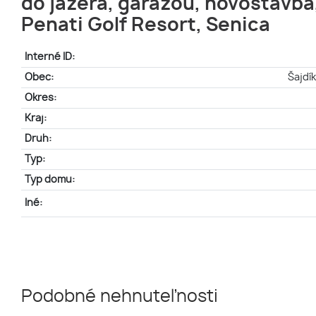
do jazera, garážou, novostavba
Penati Golf Resort, Senica
Interné ID:
Obec:
Šajdí
Okres:
Kraj:
Druh:
Typ:
Typ domu:
Iné:
Podobné nehnuteľnosti