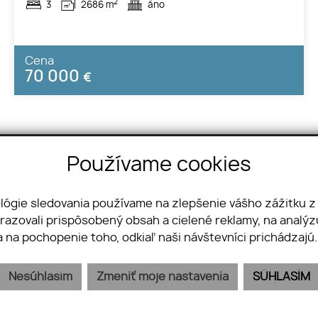
2
3
2686 m
áno
Cena
70 000
€
Používame cookies
ológie sledovania používame na zlepšenie vášho zážitku z
brazovali prispôsobený obsah a cielené reklamy, na analý
81102 Bratislava
a na pochopenie toho, odkiaľ naši návštevníci prichádzajú
4 804
.sk
Nesúhlasím
Zmeniť moje nastavenia
SÚHLASÍM