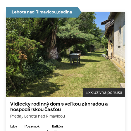
Lehota nad Rimavicou,dedina
Exkluzívna ponuka
Vidiecky rodinný dom s veľkou záhradou a
hospodárskou časťou
Predaj, Lehota nad Rimavicou
Izby
Pozemok
Balkón