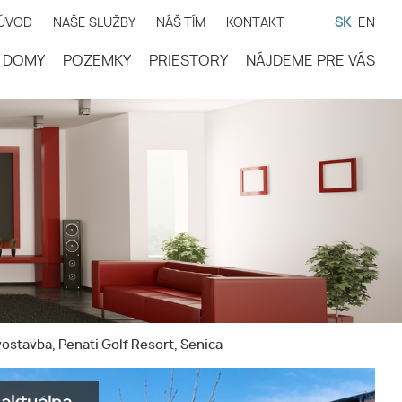
ÚVOD
NAŠE SLUŽBY
NÁŠ TÍM
KONTAKT
SK
EN
DOMY
POZEMKY
PRIESTORY
NÁJDEME PRE VÁS
ostavba, Penati Golf Resort, Senica