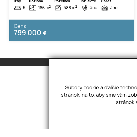
Izby
Rozloha
Pozemok
Inž. siete
Garáž
2
2
5
166 m
586 m
áno
áno
Cena
799 000
€
Súbory cookie a ďalšie techn
stránok, na to, aby sme vám zo
Úvod
Ochrana osobných
Štúrova 11, 
stránok 
Naše služby
údajov
+421 948 17
Ponuka práce
Cookies
info@royals
Dokument
Kontakt