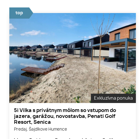
top
Exkluzívna ponuka
5i Vilka s privátnym mólom so vstupom do
jazera, garážou, novostavba, Penati Golf
Resort, Senica
Predaj, Šajdíkove Humence