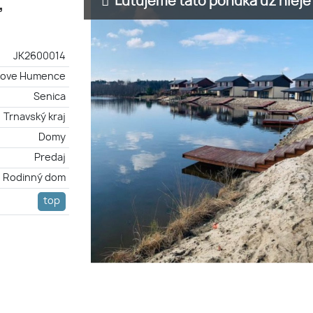
Ľutujeme táto ponuka už nieje 
,
JK2600014
kove Humence
Senica
Trnavský kraj
Domy
Predaj
Rodinný dom
top