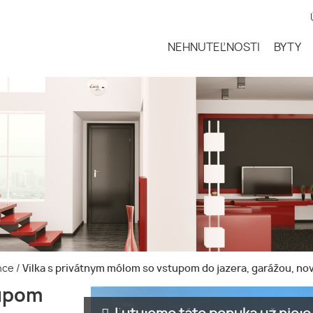
NEHNUTEĽNOSTI
BYTY
ence
/
Vilka s privátnym mólom so vstupom do jazera, garážou, nov
tupom