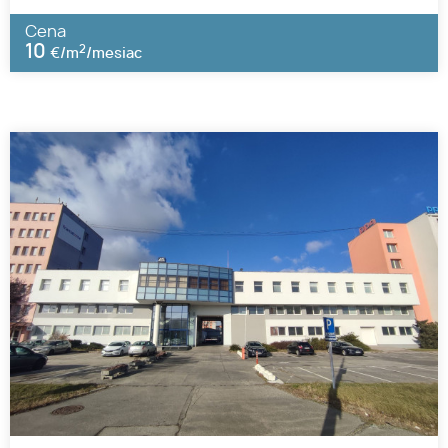
Cena
10
2
€/m
/mesiac