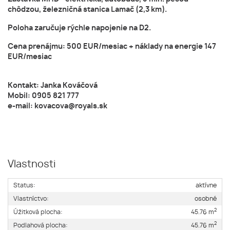
chôdzou, železničná stanica Lamač (2,3 km).
Poloha zaručuje rýchle napojenie na D2.
Cena prenájmu: 500 EUR/mesiac + náklady na energie 147
EUR/mesiac
Kontakt: Janka Kováčová
Mobil: 0905 821 777
e-mail: kovacova@royals.sk
Vlastnosti
Status:
aktívne
Vlastníctvo:
osobné
2
Úžitková plocha:
45.76 m
2
Podlahová plocha:
45.76 m