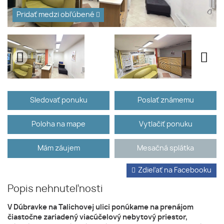
Pridať medzi obľúbené
Sledovať ponuku
Poslať známemu
Poloha na mape
Vytlačiť ponuku
Mám záujem
Mesačná splátka
Zdieľať na Facebooku
Popis nehnuteľnosti
V Dúbravke na Talichovej ulici ponúkame na prenájom
čiastočne zariadený viacúčelový nebytový priestor,