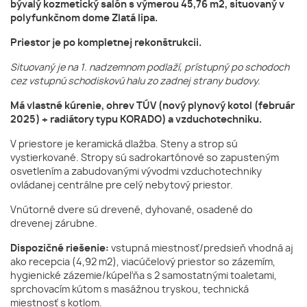
bývalý kozmetický salón s výmerou 45,76 m2, situovaný v
polyfunkčnom dome Zlatá lipa.
Priestor je po kompletnej rekonštrukcii.
Situovaný je na 1. nadzemnom podlaží, prístupný po schodoch
cez vstupnú schodiskovú halu zo zadnej strany budovy.
Má vlastné kúrenie, ohrev TÚV (nový plynový kotol (február
2025) + radiátory typu KORADO) a vzduchotechniku.
V priestore je keramická dlažba. Steny a strop sú
vystierkované. Stropy sú sadrokartónové so zapusteným
osvetlením a zabudovanými vývodmi vzduchotechniky
ovládanej centrálne pre celý nebytový priestor.
Vnútorné dvere sú drevené, dyhované, osadené do
drevenej zárubne.
Dispozičné riešenie:
vstupná miestnosť/predsieň vhodná aj
ako recepcia (4,92 m2), viacúčelový priestor so zázemím,
hygienické zázemie/kúpeľňa s 2 samostatnými toaletami,
sprchovacím kútom s masážnou tryskou, technická
miestnosť s kotlom.