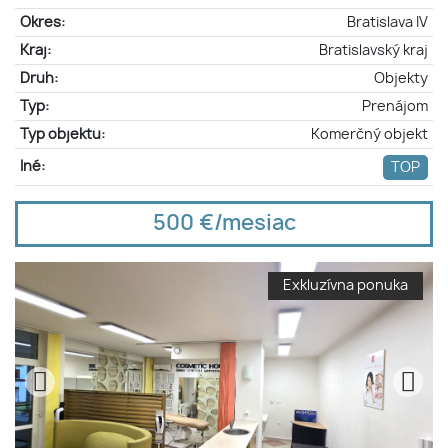
Okres:
Bratislava IV
Kraj:
Bratislavský kraj
Druh:
Objekty
Typ:
Prenájom
Typ objektu:
Komerčný objekt
Iné:
TOP
500 €/mesiac
Exkluzívna ponuka