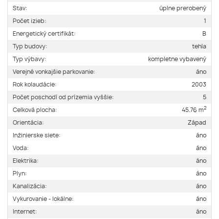
Stav:
úplne prerobený
Počet izieb:
1
Energetický certifikát:
B
Typ budovy:
tehla
Typ výbavy:
kompletne vybavený
Verejné vonkajšie parkovanie:
áno
Rok kolaudácie:
2003
Počet poschodí od prízemia vyššie:
5
2
Celková plocha:
45.76 m
Orientácia:
Západ
Inžinierske siete:
áno
Voda:
áno
Elektrika:
áno
Plyn:
áno
Kanalizácia:
áno
Vykurovanie - lokálne:
áno
Internet:
áno