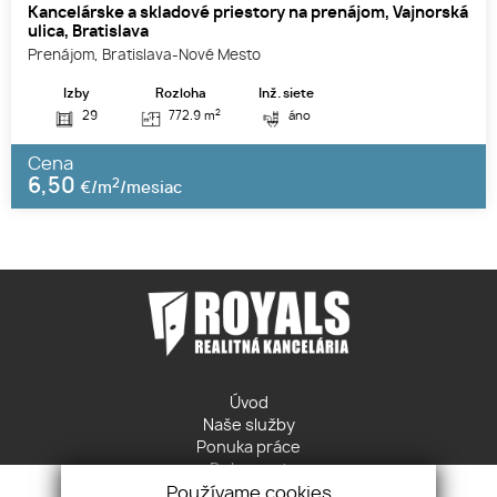
Kancelárske a skladové priestory na prenájom, Vajnorská
ulica, Bratislava
Prenájom, Bratislava-Nové Mesto
Izby
Rozloha
Inž. siete
2
29
772.9 m
áno
Cena
6,50
2
€/m
/mesiac
Úvod
Naše služby
Ponuka práce
Dokument
Ochrana osobných údajov
Používame cookies