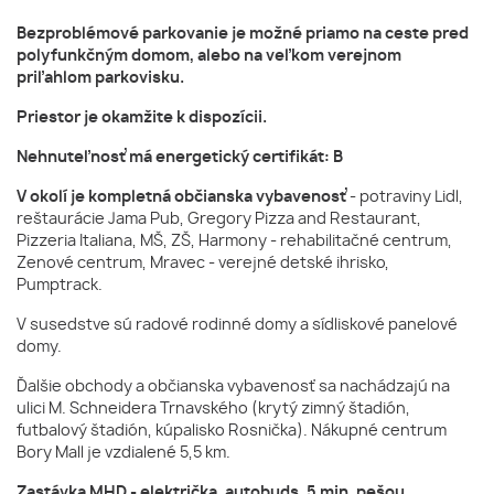
Bezproblémové parkovanie je možné priamo na ceste pred
polyfunkčným domom, alebo na veľkom verejnom
priľahlom parkovisku.
Priestor je okamžite k dispozícii.
Nehnuteľnosť má energetický certifikát: B
V okolí je kompletná občianska vybavenosť
- potraviny Lidl,
reštaurácie Jama Pub, Gregory Pizza and Restaurant,
Pizzeria Italiana, MŠ, ZŠ, Harmony - rehabilitačné centrum,
Zenové centrum, Mravec - verejné detské ihrisko,
Pumptrack.
V susedstve sú radové rodinné domy a sídliskové panelové
domy.
Ďalšie obchody a občianska vybavenosť sa nachádzajú na
ulici M. Schneidera Trnavského (krytý zimný štadión,
futbalový štadión, kúpalisko Rosnička). Nákupné centrum
Bory Mall je vzdialené 5,5 km.
Zastávka MHD - električka, autobuds, 5 min. pešou