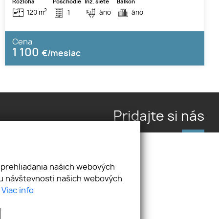
Rozloha
Poschodie
Inž. siete
Balkón
2
120 m
1
áno
áno
Cena
1 100
€/mesiac
Pridajte si nás
 prehliadania našich webových
zu návštevnosti našich webových
.
Viac info