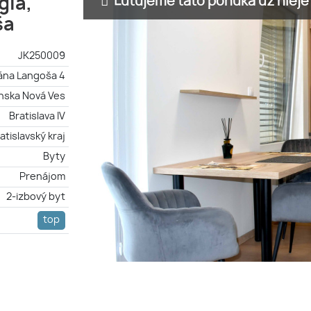
Ľutujeme táto ponuka už nieje 
gia,
ša
JK250009
ána Langoša 4
ínska Nová Ves
Bratislava IV
atislavský kraj
Byty
Prenájom
2-izbový byt
top