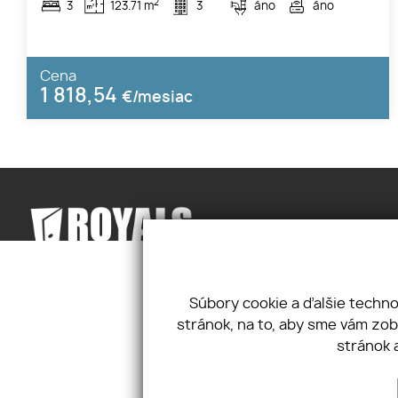
2
3
123.71 m
3
áno
áno
Cena
1 818,54
€/mesiac
Úvod
Ochrana osobných
Štúrova 11, 
Súbory cookie a ďalšie techn
Naše služby
údajov
+421 948 17
stránok, na to, aby sme vám zo
Ponuka práce
Cookies
info@royals
stránok 
Dokument
Kontakt