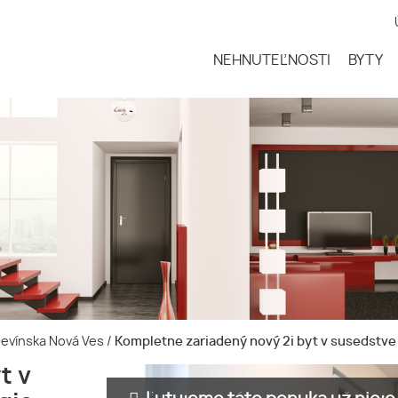
NEHNUTEĽNOSTI
BYTY
-Devínska Nová Ves
/
Kompletne zariadený nový 2i byt v susedstve 
t v