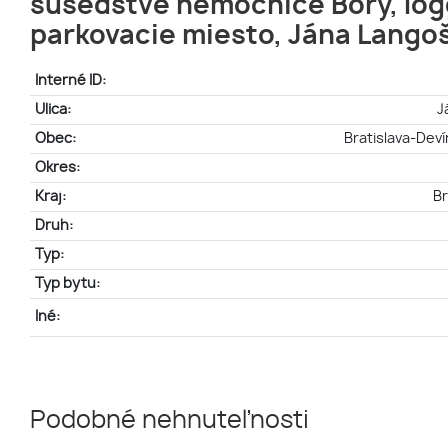
susedstve nemocnice Bory, log
parkovacie miesto, Jána Lango
Interné ID:
Ulica:
J
Obec:
Bratislava-Dev
Okres:
Kraj:
Br
Druh:
Typ:
Typ bytu:
Iné:
Podobné nehnuteľnosti