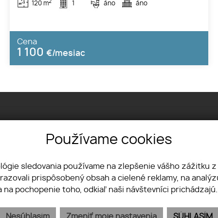
2
120 m
1
áno
áno
Cena
1 100
€/mesiac
Používame cookies
81102 Bratislava
ológie sledovania používame na zlepšenie vášho zážitku z
4 804
brazovali prispôsobený obsah a cielené reklamy, na analý
.sk
a na pochopenie toho, odkiaľ naši návštevníci prichádzajú
Nesúhlasím
Zmeniť moje nastavenia
SÚHLASÍM