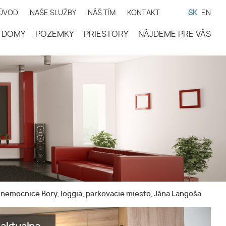
ÚVOD
NAŠE SLUŽBY
NÁŠ TÍM
KONTAKT
SK
EN
DOMY
POZEMKY
PRIESTORY
NÁJDEME PRE VÁS
nemocnice Bory, loggia, parkovacie miesto, Jána Langoša