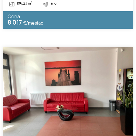
2
196.23 m
áno
Cena
8 017
€/mesiac