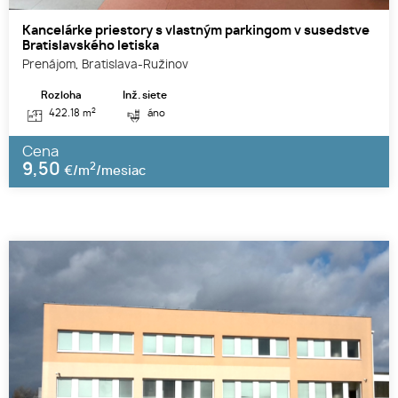
Kancelárke priestory s vlastným parkingom v susedstve
Bratislavského letiska
Prenájom, Bratislava-Ružinov
Rozloha
Inž. siete
2
422.18 m
áno
Cena
9,50
2
€/m
/mesiac