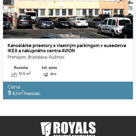
Kancelárke priestory s vlastným parkingom v susedstve
IKEA a nákupného centra AVION
Prenájom, Bratislava-Ružinov
Rozloha
Inž. siete
2
51.5 m
áno
Cena
9
2
€/m
/mesiac