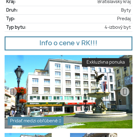
Kraj:
Bratislavský kraj
Druh:
Byty
Typ:
Predaj
Typ bytu:
4-izbový byt
Info o cene v RK!!!
Exkluzívna ponuka
Pridať medzi obľúbené