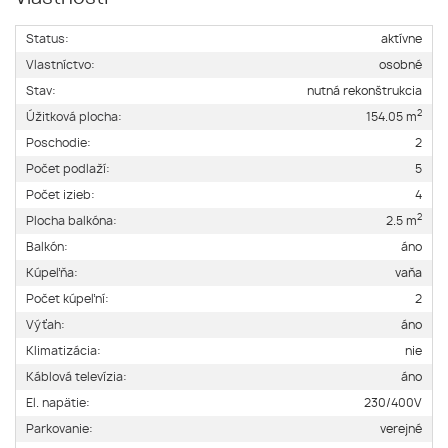
Status:
aktívne
Vlastníctvo:
osobné
Stav:
nutná rekonštrukcia
2
Úžitková plocha:
154.05 m
Poschodie:
2
Počet podlaží:
5
Počet izieb:
4
2
Plocha balkóna:
2.5 m
Balkón:
áno
Kúpeľňa:
vaňa
Počet kúpeľní:
2
Výťah:
áno
Klimatizácia:
nie
Káblová televízia:
áno
El. napätie:
230/400V
Parkovanie:
verejné