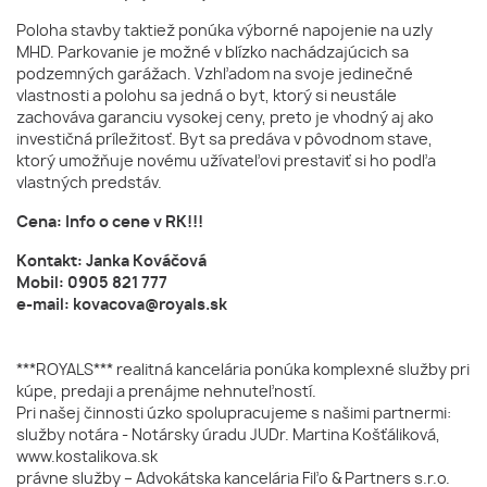
Poloha stavby taktiež ponúka výborné napojenie na uzly
MHD. Parkovanie je možné v blízko nachádzajúcich sa
podzemných garážach. Vzhľadom na svoje jedinečné
vlastnosti a polohu sa jedná o byt, ktorý si neustále
zachováva garanciu vysokej ceny, preto je vhodný aj ako
investičná príležitosť. Byt sa predáva v pôvodnom stave,
ktorý umožňuje novému užívateľovi prestaviť si ho podľa
vlastných predstáv.
Cena: Info o cene v RK!!!
Kontakt: Janka Kováčová
Mobil: 0905 821 777
e-mail: kovacova@royals.sk
***ROYALS*** realitná kancelária ponúka komplexné služby pri
kúpe, predaji a prenájme nehnuteľností.
Pri našej činnosti úzko spolupracujeme s našimi partnermi:
služby notára - Notársky úradu JUDr. Martina Košťáliková,
www.kostalikova.sk
právne služby – Advokátska kancelária Fiľo & Partners s.r.o.