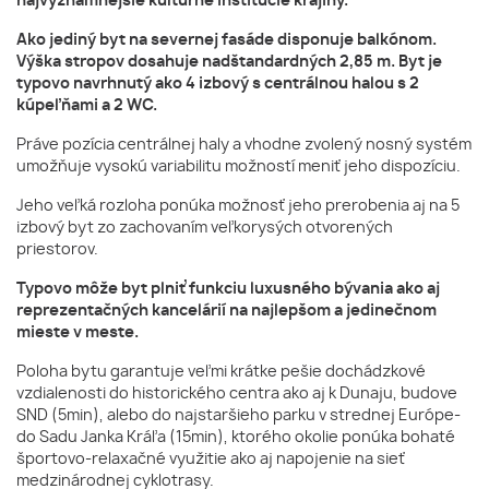
najvýznamnejšie kultúrne inštitúcie krajiny.
Ako jediný byt na severnej fasáde disponuje balkónom.
Výška stropov dosahuje nadštandardných 2,85 m. Byt je
typovo navrhnutý ako 4 izbový s centrálnou halou s 2
kúpeľňami a 2 WC.
Práve pozícia centrálnej haly a vhodne zvolený nosný systém
umožňuje vysokú variabilitu možností meniť jeho dispozíciu.
Jeho veľká rozloha ponúka možnosť jeho prerobenia aj na 5
izbový byt zo zachovaním veľkorysých otvorených
priestorov.
Typovo môže byt plniť funkciu luxusného bývania ako aj
reprezentačných kancelárií na najlepšom a jedinečnom
mieste v meste.
Poloha bytu garantuje veľmi krátke pešie dochádzkové
vzdialenosti do historického centra ako aj k Dunaju, budove
SND (5min), alebo do najstaršieho parku v strednej Európe-
do Sadu Janka Kráľa (15min), ktorého okolie ponúka bohaté
športovo-relaxačné využitie ako aj napojenie na sieť
medzinárodnej cyklotrasy.