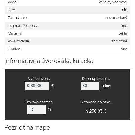
Voda:
verejný vodovod
Krb:
nie
Zariadenie:
nezariadený
Inžinierske siete:
áno
Materiál:
tehla
Vykurovanie:
spoločné
Pivnica:
áno
Informatívna úverová kalkulačka
Výška úveru:
Doba splácania:
€
rokov
Úroková sadzba:
Mesačná splátka:
%
4 258.83 €
Pozrieť na mape