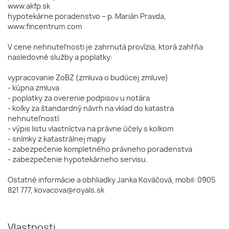
www.akfp.sk
hypotekárne poradenstvo – p. Marián Pravda,
www.fincentrum.com
V cene nehnuteľnosti je zahrnutá provízia, ktorá zahŕňa
nasledovné služby a poplatky:
vypracovanie ZoBZ (zmluva o budúcej zmluve)
- kúpna zmluva
- poplatky za overenie podpisov u notára
- kolky za štandardný návrh na vklad do katastra
nehnuteľností
- výpis listu vlastníctva na právne účely s kolkom
- snímky z katastrálnej mapy
- zabezpečenie kompletného právneho poradenstva
- zabezpečenie hypotekárneho servisu.
Ostatné informácie a obhliadky Janka Kováčová, mobil: 0905
821 777, kovacova@royals.sk
Vlastnosti