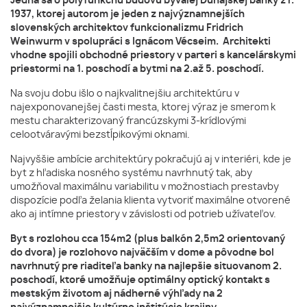
Jedná sa o polyfunkčnú budovu bývalej Dunajskej banky z r.
1937, ktorej autorom je jeden z najvýznamnejších
slovenských architektov funkcionalizmu Fridrich
Weinwurm v spolupráci s Ignácom Vécseim. Architekti
vhodne spojili obchodné priestory v parteri s kancelárskymi
priestormi na 1. poschodí a bytmi na 2.až 5. poschodí.
Na svoju dobu išlo o najkvalitnejšiu architektúru v
najexponovanejšej časti mesta, ktorej výraz je smerom k
mestu charakterizovaný francúzskymi 3-krídlovými
celootváravými bezstĺpikovými oknami.
Najvyššie ambície architektúry pokračujú aj v interiéri, kde je
byt z hľadiska nosného systému navrhnutý tak, aby
umožňoval maximálnu variabilitu v možnostiach prestavby
dispozície podľa želania klienta vytvoriť maximálne otvorené
ako aj intímne priestory v závislosti od potrieb užívateľov.
Byt s rozlohou cca 154m2 (plus balkón 2,5m2 orientovaný
do dvora) je rozlohovo najväčším v dome a pôvodne bol
navrhnutý pre riaditeľa banky na najlepšie situovanom 2.
poschodí, ktoré umožňuje optimálny optický kontakt s
mestským životom aj nádherné výhľady na 2