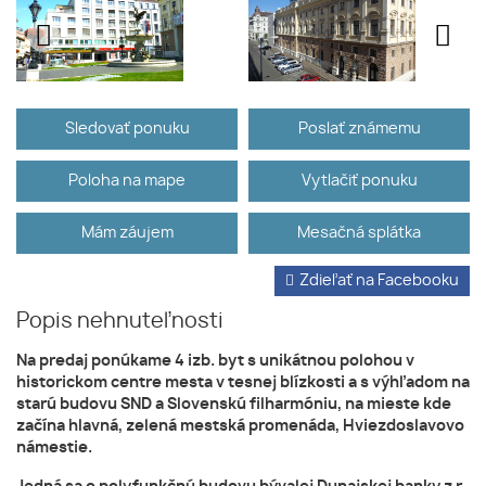
Sledovať ponuku
Poslať známemu
Poloha na mape
Vytlačiť ponuku
Mám záujem
Mesačná splátka
Zdieľať na Facebooku
Popis nehnuteľnosti
Na predaj ponúkame 4 izb. byt s unikátnou polohou v
historickom centre mesta v tesnej blízkosti a s výhľadom na
starú budovu SND a Slovenskú filharmóniu, na mieste kde
začína hlavná, zelená mestská promenáda, Hviezdoslavovo
námestie.